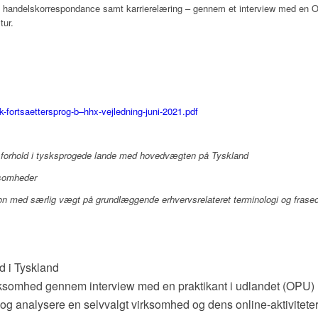
, handelskorrespondance samt karrierelæring – gennem et interview med en OP
tur.
-fortsaettersprog-b–hhx-vejledning-juni-2021.pdf
vsforhold i tysksprogede lande med hovedvægten på Tyskland
ksomheder
 med særlig vægt på grundlæggende erhvervsrelateret terminologi og fraseo
d i Tyskland
virksomhed gennem interview med en praktikant i udlandet (OPU)
å og analysere en selvvalgt virksomhed og dens online-aktivitete