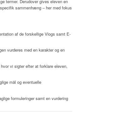
ige termer. Derudover gives eleven en
 en specifik sammenhæng – her med fokus
ntation af de forskellige Vlogs samt E-
loggen vurderes med en karakter og en
or vi sigter efter at forklare eleven,
glige mål og eventuelle
glige formuleringer samt en vurdering