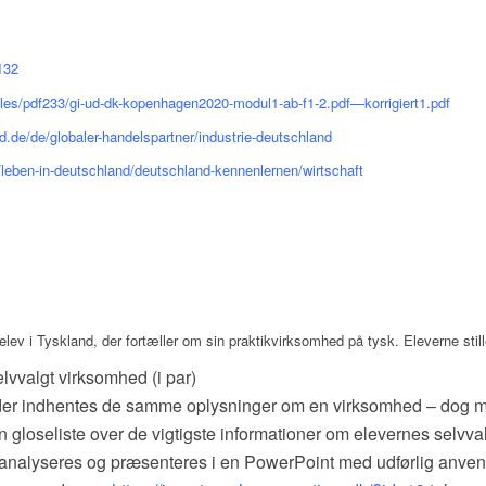
132
iles/pdf233/gi-ud-dk-kopenhagen2020-modul1-ab-f1-2.pdf—korrigiert1.pdf
.de/de/globaler-handelspartner/industrie-deutschland
leben-in-deutschland/deutschland-kennenlernen/wirtschaft
ev i Tyskland, der fortæller om sin praktikvirksomhed på tysk. Eleverne still
lvvalgt virksomhed (i par)
 der indhentes de samme oplysninger om en virksomhed – dog m
 gloseliste over de vigtigste informationer om elevernes selvv
alyseres og præsenteres i en PowerPoint med udførlig anvende