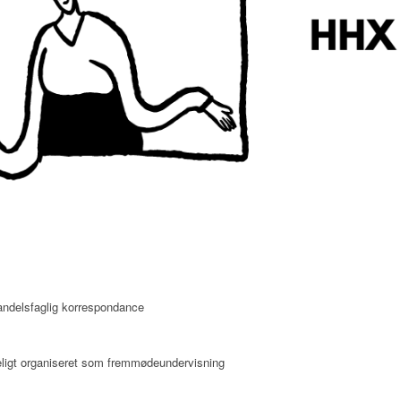
andelsfaglig korrespondance
eligt organiseret som fremmødeundervisning