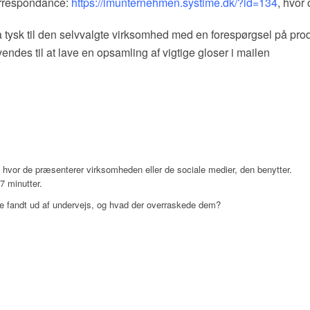
rrespondance:
https://imunternehmen.systime.dk/?id=134
, hvor
på tysk til den selvvalgte virksomhed med en forespørgsel på prod
ndes til at lave en opsamling af vigtige gloser i mailen
, hvor de præsenterer virksomheden eller de sociale medier, den benytter.
7 minutter.
de fandt ud af undervejs, og hvad der overraskede dem?