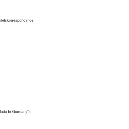
tyske handelskorrespondance:
”Made in Germany”).