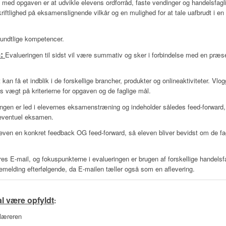
 med opgaven er at udvikle elevens ordforråd, faste vendinger og handelsfagl
kriftlighed på eksamenslignende vilkår og en mulighed for at tale uafbrudt i
mundtlige kompetencer.
m:
Evalueringen til sidst vil være summativ og sker i forbindelse med en præse
t kan få et indblik i de forskellige brancher, produkter og onlineaktiviteter. V
s vægt på kriterierne for opgaven og de faglige mål.
gen er led i elevernes eksamenstræning og indeholder således feed-forward, hv
eventuel eksamen.
even en konkret feedback OG feed-forward, så eleven bliver bevidst om de fa
 E-mail, og fokuspunkterne i evalueringen er brugen af forskellige handelsfa
bagemelding efterfølgende, da E-mailen tæller også som en aflevering.
al være opfyldt
:
læreren