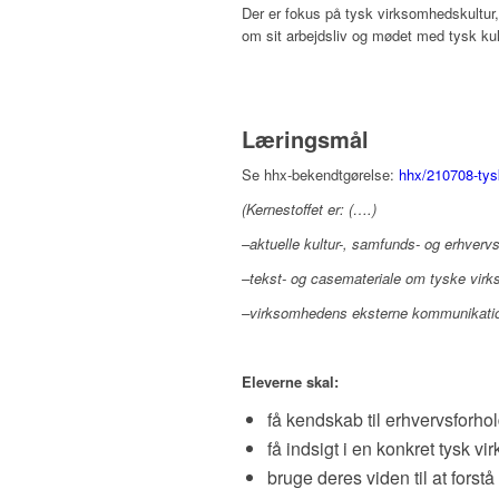
Der er fokus på tysk virksomhedskultur
om sit arbejdsliv og mødet med tysk kul
Læringsmål
Se hhx-bekendtgørelse:
hhx/210708-tysk
(Kernestoffet er: (….)
–aktuelle kultur-, samfunds- og erhver
–tekst- og casemateriale om tyske vir
–virksomhedens eksterne kommunikation
Eleverne skal:
få kendskab til erhvervsforhol
få indsigt i en konkret tysk 
bruge deres viden til at forst