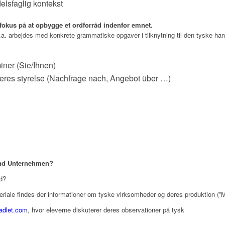
lsfaglig kontekst
e fokus på at opbygge et ordforråd indenfor emnet.
 bl.a. arbejdes med konkrete grammatiske opgaver i tilknytning til den 
iner (Sie/Ihnen)
deres styrelse (Nachfrage nach, Angebot über …)
und Unternehmen?
d?
riale findes der informationer om tyske virksomheder og deres produktion (
padlet.com
, hvor eleverne diskuterer deres observationer på tysk