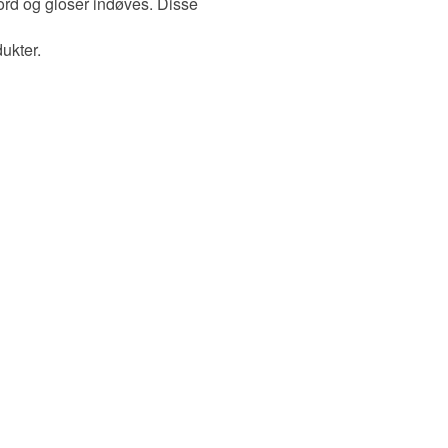
 ord og gloser indøves. Disse
ukter.