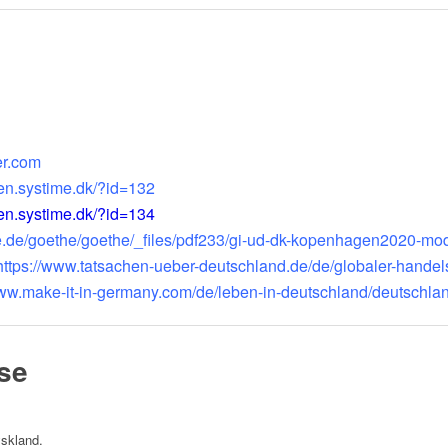
er.com
en.systime.dk/?id=132
en.systime.dk/?id=134
e.de/goethe/goethe/_files/pdf233/gi-ud-dk-kopenhagen2020-modu
https://www.tatsachen-ueber-deutschland.de/de/globaler-handel
www.make-it-in-germany.com/de/leben-in-deutschland/deutschlan
se
yskland.