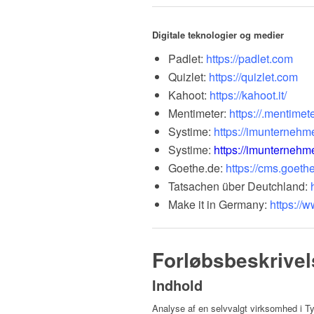
Digitale teknologier og medier
Padlet:
https://padlet.com
Quizlet:
https://quizlet.com
Kahoot:
https://kahoot.it/
Mentimeter:
https://.mentimet
Systime:
https://imunternehm
Systime:
https://imunternehm
Goethe.de:
https://cms.goeth
Tatsachen über Deutchland:
Make it in Germany:
https://
Forløbsbeskrivel
Indhold
Analyse af en selvvalgt virksomhed i T