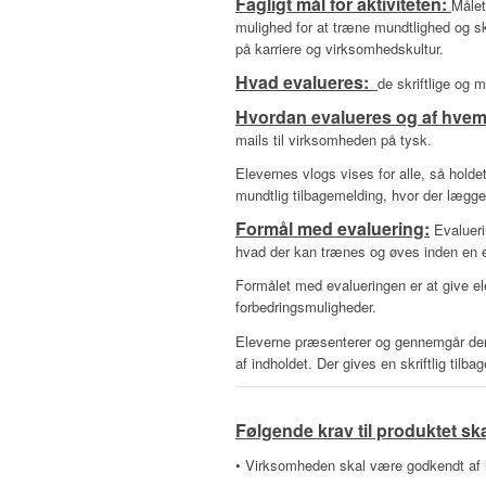
Fagligt mål for aktiviteten:
Målet
mulighed for at træne mundtlighed og s
på karriere og virksomhedskultur.
Hvad evalueres:
de skriftlige og 
Hvordan evalueres og af hve
mails til virksomheden på tysk.
Elevernes vlogs vises for alle, så holde
mundtlig tilbagemelding, hvor der lægge
Formål med evaluering:
Evaluerin
hvad der kan trænes og øves inden en 
Formålet med evalueringen er at give el
forbedringsmuligheder.
Eleverne præsenterer og gennemgår deres
af indholdet. Der gives en skriftlig til
Følgende krav til produktet sk
• Virksomheden skal være godkendt af 