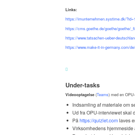
Links:
https://imunternehmen.systime.dk/?id=
https://cms.goethe.de/goethe/goethe/_f
https://www.tatsachen-ueber-deutschland
https://www.make-it-in-germany.com/de/
Under-tasks
Videooptagelse
(
Teams
) med en OPU-el
Indsamling af materiale om se
Ud fra OPU-interviewet skal
På
https://quizlet.com
laves en
Virksomhedens hjemmeside an